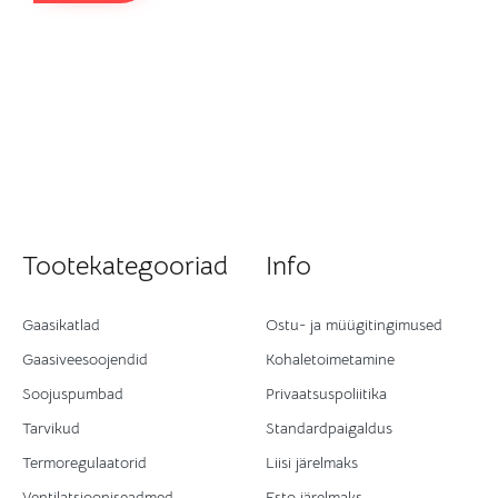
Tootekategooriad
Info
Gaasikatlad
Ostu- ja müügitingimused
Gaasiveesoojendid
Kohaletoimetamine
Soojuspumbad
Privaatsuspoliitika
Tarvikud
Standardpaigaldus
Termoregulaatorid
Liisi järelmaks
Ventilatsiooniseadmed
Esto järelmaks