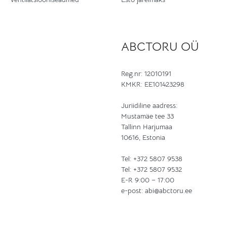
ABCTORU OÜ
Reg.nr: 12010191
KMKR: EE101423298
Juriidiline aadress:
Mustamäe tee 33
Tallinn Harjumaa
10616, Estonia
Tel:
+372 5807 9538
Tel:
+372 5807 9532
E-R 9:00 – 17:00
e-post:
abi@abctoru.ee