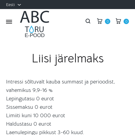
Eesti
Eesti
Ostukorv
Ostu
0
0
Search
Russian
Liisi järelmaks
Intressi sõltuvalt kauba summast ja perioodist,
vahemikus 9,9-16 %
Lepingutasu 0 eurot
Sissemaksu 0 eurot
Limiiti kuni 10 000 eurot
Haldustasu 0 eurot
Laenulepingu pikkust 3-60 kuud.