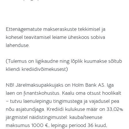
Ettenägematute makseraskuste tekkimisel ja
kohesel teavitamisel leiame üheskoos sobiva
lahenduse.
(Tulemus on ligikaudne ning lõplik kuumakse sõltub
kliendi krediidivõimekusest)
NB! Järelmaksupakkujaks on Holm Bank AS. Iga
laen on finantskohustus. Kaalu oma otsust hoolikalt
– tutvu laenulepingu tingimustega ja vajadusel pea
nõu asjatundjaga. Krediidi kulukuse määr on 33,02%
järgmistel näidistingimustel: kauba/teenuse
maksumus 1000 €, lepingu periood 36 kuud,