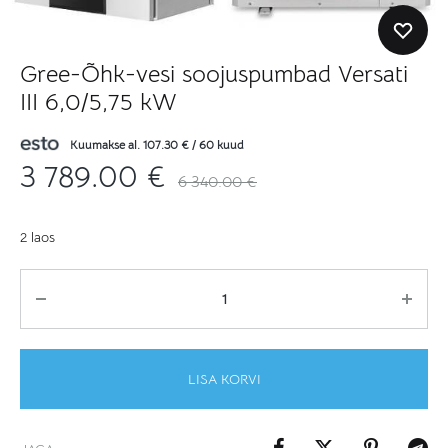
Gree-Õhk-vesi soojuspumbad Versati
III 6,0/5,75 kW
Kuumakse al.
107.30
€
/ 60 kuud
3 789.00
€
6 340.00
€
2 laos
Kogus
LISA KORVI