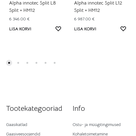
Alpha innotec Split L8
Alpha innotec Split L12
Split + HM12
Split + HM12
6 346.00
€
6 987.00
€
LISA
LISA
LISA KORVI
LISA KORVI
SOOVINIMEKIRJA
SOO
Tootekategooriad
Info
Gaasikatlad
Ostu- ja müügitingimused
Gaasiveesoojendid
Kohaletoimetamine