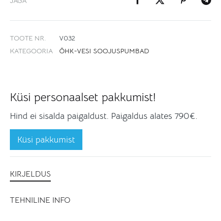
JAGA
TOOTE NR.
V032
КATEGOORIA
ÕHK-VESI SOOJUSPUMBAD
Küsi personaalset pakkumist!
Hind ei sisalda paigaldust. Paigaldus alates 790€.
Küsi pakkumist
KIRJELDUS
TEHNILINE INFO