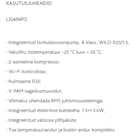
KASUTUSJUHENDID
LISAINFO
· Integreeritud tsirkulatsioonipump, A klass, WILO R25/7,5;
· Välisõhu töötemperatuur -25 ˚C kuni + 35 ˚C;
· 2-astmeline kompressor;
· Wi-Fi kontrollitav;
· Külmaaine R32;
· V-PAM sagedusmuundur;
· Võimalus ühendada BMS juhtimissüsteemiga;
· Integreeritud elektriline küttekeha: 1.5+1.5 kW;
· Integreeritud välisosa põhjaküte;
· Toa temperatuuriandur ja boileri andur komplektis;