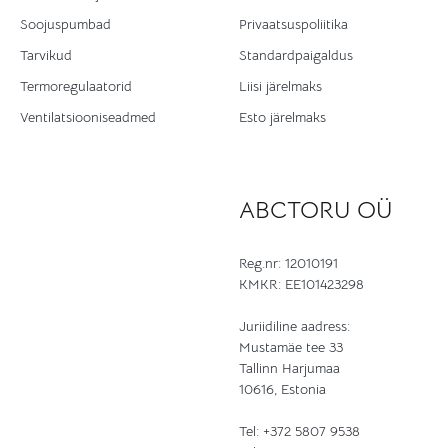
Soojuspumbad
Privaatsuspoliitika
Tarvikud
Standardpaigaldus
Termoregulaatorid
Liisi järelmaks
Ventilatsiooniseadmed
Esto järelmaks
ABCTORU OÜ
Reg.nr: 12010191
KMKR: EE101423298
Juriidiline aadress:
Mustamäe tee 33
Tallinn Harjumaa
10616, Estonia
Tel:
+372 5807 9538