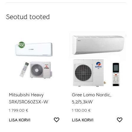
Seotud tooted
Mitsubishi Heavy
Gree Lomo Nordic,
SRK/SRC60ZSX-W
5,2/5,3kW
1 799.00
€
1 130.00
€
LISA
LISA
LISA KORVI
LISA KORVI
SOOVINIMEKIRJA
SOO