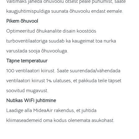
Vältimaks jaheda õhuvoolu otsest peale puhumist, saate
kaugjuhtimispuldiga suunata õhuvoolu endast eemale.
Pikem õhuvool
Optimeeritud õhukanalite disain koostöös
turboventilaatoriga suudab ka kaugeimat toa nurka
varustada sooja õhuvooluga.
Täpne temperatuur
100 ventilaatori kiirust. Saate suurendada/vähendada
ventilaatori kiirust 1% ulatuses, et pakkuda teile täpset
soovitud mugavust.
Nutikas WiFi juhtimine
Laadige alla MideaAir rakendus, et juhtida
kliimaseademeid oma kodus olenemata asukohast.