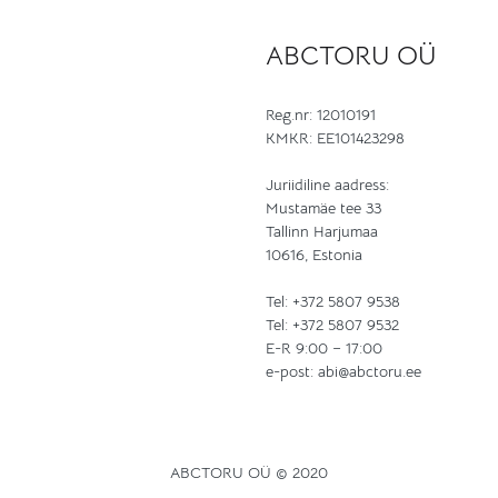
ABCTORU OÜ
Reg.nr: 12010191
KMKR: EE101423298
Juriidiline aadress:
Mustamäe tee 33
Tallinn Harjumaa
10616, Estonia
Tel:
+372 5807 9538
Tel:
+372 5807 9532
E-R 9:00 – 17:00
e-post:
abi@abctoru.ee
ABCTORU OÜ © 2020