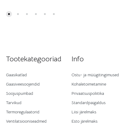
Tootekategooriad
Info
Gaasikatlad
Ostu- ja müügitingimused
Gaasiveesoojendid
Kohaletoimetamine
Soojuspumbad
Privaatsuspoliitika
Tarvikud
Standardpaigaldus
Termoregulaatorid
Liisi järelmaks
Ventilatsiooniseadmed
Esto järelmaks