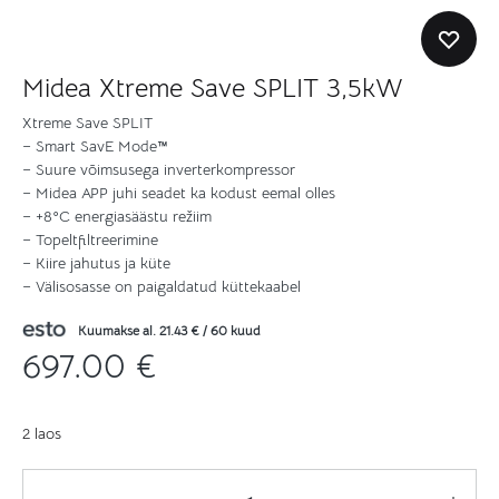
Midea Xtreme Save SPLIT 3,5kW
Xtreme Save SPLIT
– Smart SavE Mode™
– Suure võimsusega inverterkompressor
– Midea APP juhi seadet ka kodust eemal olles
– +8°C energiasäästu režiim
– Topeltfiltreerimine
– Kiire jahutus ja küte
– Välisosasse on paigaldatud küttekaabel
Kuumakse al.
21.43
€
/ 60 kuud
697.00
€
2 laos
Kogus