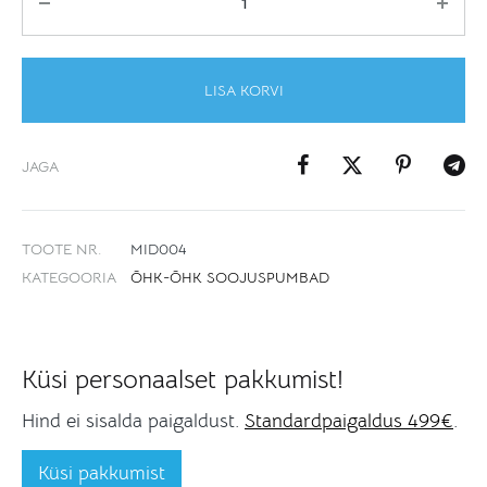
LISA KORVI
JAGA
TOOTE NR.
MID004
КATEGOORIA
ÕHK-ÕHK SOOJUSPUMBAD
Küsi personaalset pakkumist!
Hind ei sisalda paigaldust.
Standardpaigaldus 499€
.
Küsi pakkumist